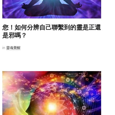
您！如何分辨自己聯繫到的靈是正還
是邪嗎？
in
靈魂覺醒