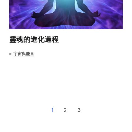
靈魂的進化過程
in
宇宙與能量
1
2
3