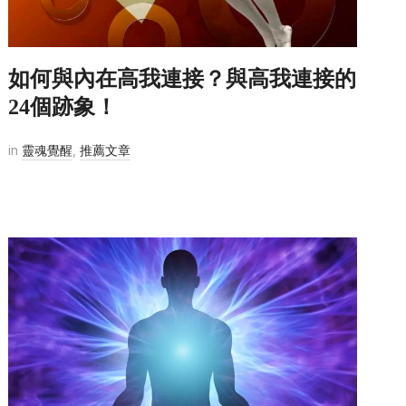
如何與內在高我連接？與高我連接的
24個跡象！
in
靈魂覺醒
,
推薦文章