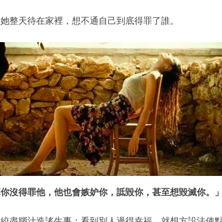
，她整天待在家裡，想不通自己到底得罪了誰。
算你沒得罪他，他也會嫉妒你，詆毀你，甚至想毀滅你。
就絞盡腦汁造謠生事；看到別人過得幸福，就想方設法使