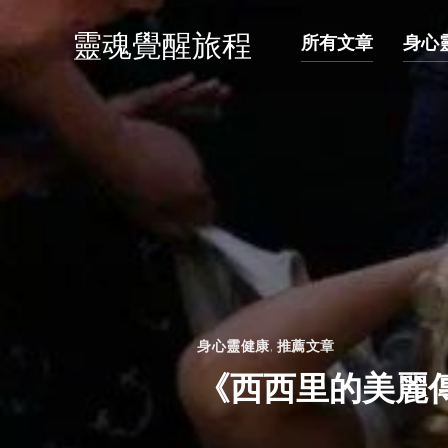
靈魂覺醒旅程
所有文章
身心
身心靈健康
,
推薦文章
《西西里的美麗