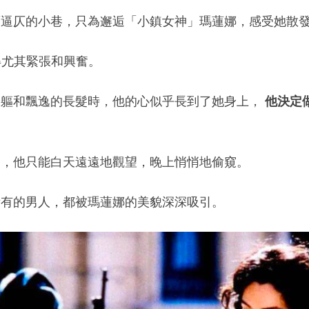
舊逼仄的小巷，只為邂逅「小鎮女神」瑪蓮娜，感受她散
得尤其緊張和興奮。
身軀和飄逸的長髮時，他的心似乎長到了她身上，
他決定
訕，他只能白天遠遠地觀望，晚上悄悄地偷窺。
所有的男人，都被瑪蓮娜的美貌深深吸引。