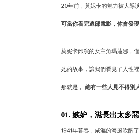
20年前，莫妮卡的魅力被大導
可當你看完這部電影，你會發
莫妮卡飾演的女主角瑪蓮娜，
她的故事，讓我們看見了人性
那就是，
總有一些人見不得別
01. 嫉妒，滋長出太多
1941年暮春，咸濕的海風吹醒