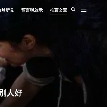
自然所見
預言與啟示
推薦文章
TOGGLE SIDE
別人好