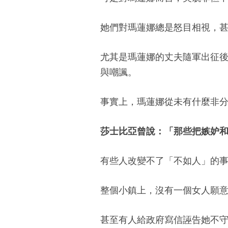
她們對瑪蓮娜總是怒目相視，
尤其是瑪蓮娜的丈夫隨軍出征
與嘲諷。
事實上，瑪蓮娜從未有什麼非
莎士比亞曾說：「那些把嫉妒
有些人改變不了「不如人」的
整個小鎮上，沒有一個女人願
甚至有人給政府寫信誣告她不