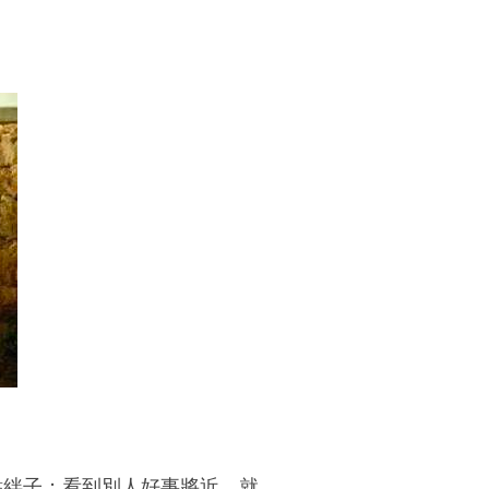
」
點絆子；看到別人好事將近，就