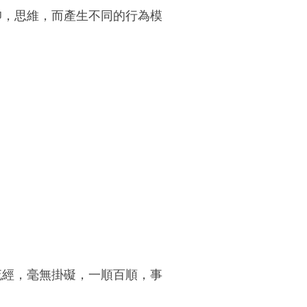
仰，思維，而產生不同的行為模
流經，毫無掛礙，一順百順，事