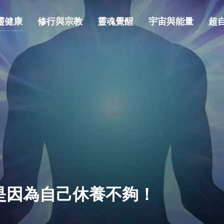
靈健康
修行與宗教
靈魂覺醒
宇宙與能量
超
是因為自己休養不夠！