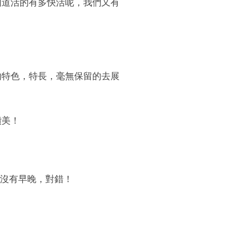
知道活的有多快活呢，我們又有
的特色，特長，毫無保留的去展
讚美！
，沒有早晚，對錯！