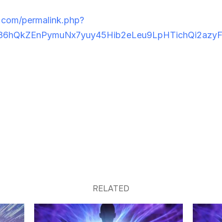
.com/permalink.php?
wt86hQkZEnPymuNx7yuy45Hib2eLeu9LpHTichQi2azy
RELATED