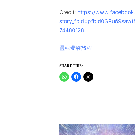
Credit:
https://www.facebook
story_fbid=pfbid0GRu69sa
74480128
靈魂覺醒旅程
SHARE THIS: