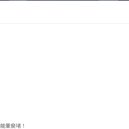
己能量瘀堵！