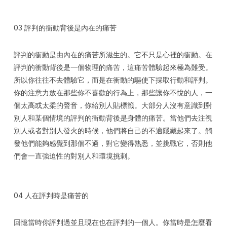
03 評判的衝動背後是內在的痛苦
評判的衝動是由內在的痛苦所滋生的。它不只是心裡的衝動。在
評判的衝動背後是一個物理的痛苦，這痛苦體驗起來極為難受。
所以你往往不去體驗它，而是在衝動的驅使下採取行動和評判。
你的注意力放在那些你不喜歡的行為上，那些讓你不悅的人，一
個太高或太柔的聲音，你給別人貼標籤。大部分人沒有意識到對
別人和某個情境的評判的衝動背後是身體的痛苦。當他們去注視
別人或者對別人發火的時候，他們將自己的不適隱藏起來了。觸
發他們能夠感覺到那個不適，對它變得熟悉，並挑戰它，否則他
們會一直強迫性的對別人和環境挑刺。
04 人在評判時是痛苦的
回憶當時你評判過並且現在也在評判的一個人。你當時是怎麼看