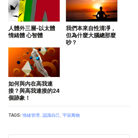
人體外三層-以太體
我們本來自性清凈，
情緒體 心智體
但為什麼大腦總那麼
吵？
如何與內在高我連
接？與高我連接的24
個跡象！
TAGS:
情緒管理
,
認識自己
,
宇宙萬物