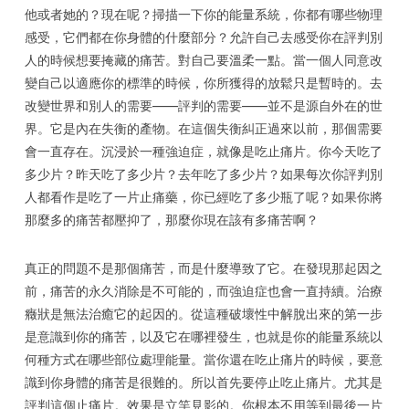
他或者她的？現在呢？掃描一下你的能量系統，你都有哪些物理
感受，它們都在你身體的什麼部分？允許自己去感受你在評判別
人的時候想要掩藏的痛苦。對自己要溫柔一點。當一個人同意改
變自己以適應你的標準的時候，你所獲得的放鬆只是暫時的。去
改變世界和別人的需要——評判的需要——並不是源自外在的世
界。它是內在失衡的產物。在這個失衡糾正過來以前，那個需要
會一直存在。沉浸於一種強迫症，就像是吃止痛片。你今天吃了
多少片？昨天吃了多少片？去年吃了多少片？如果每次你評判別
人都看作是吃了一片止痛藥，你已經吃了多少瓶了呢？如果你將
那麼多的痛苦都壓抑了，那麼你現在該有多痛苦啊？
真正的問題不是那個痛苦，而是什麼導致了它。在發現那起因之
前，痛苦的永久消除是不可能的，而強迫症也會一直持續。治療
癥狀是無法治癒它的起因的。從這種破壞性中解脫出來的第一步
是意識到你的痛苦，以及它在哪裡發生，也就是你的能量系統以
何種方式在哪些部位處理能量。當你還在吃止痛片的時候，要意
識到你身體的痛苦是很難的。所以首先要停止吃止痛片。尤其是
評判這個止痛片。效果是立竿見影的。你根本不用等到最後一片