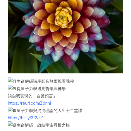
生命解碼講座影音無限觀看課程
從量子力學遇見哲學與神學
談自我實現的「自證預言」
https://reurl.cc/mZdnnl
量子力學與混沌理論的人生十二堂課
https://bit.ly/3f2Jtr1
生命解碼：啟航宇宙尋根之旅