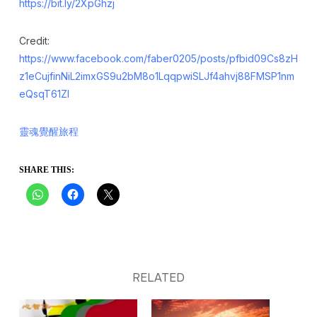
https://bit.ly/2XpGhzj
Credit:
https://www.facebook.com/faber0205/posts/pfbid09Cs8zH
z1eCujfinNiL2imxGS9u2bM8o1LqqpwiSLJf4ahvj88FMSP1nm
eQsqT61Zl
靈魂覺醒旅程
SHARE THIS:
RELATED