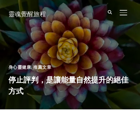
靈魂覺醒旅程
TOGGL
身心靈健康
,
推薦文章
停止評判，是讓能量自然提升的絕佳
方式