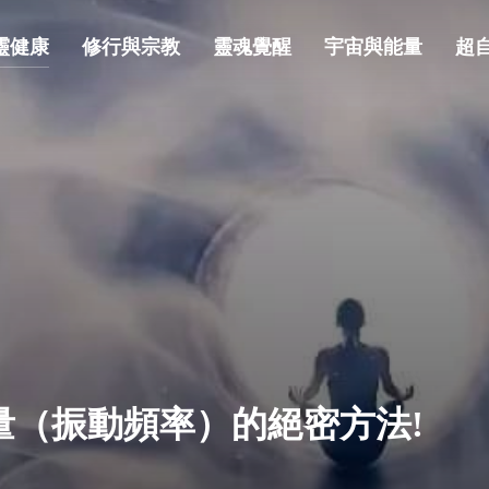
靈健康
修行與宗教
靈魂覺醒
宇宙與能量
超
量（振動頻率）的絕密方法!