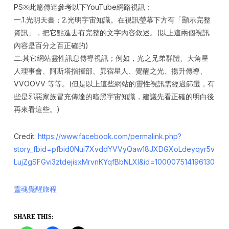
PS※此篇傳達參考以下YouTube網路視訊：
一.1.光明天書；2.光明宇宙知識。在視訊瑩幕下方有「顯示完整
資訊」，把它點進去有完整的文字內容敘述。(以上這兩個視訊
內容是百分之百正確的)
二.其它網站靈性訊息傳導視訊；例如，光之兄弟群體、大角星
人理事會、阿斯塔指揮部、昴宿星人、覺醒之光、揚升傳導、
VVOOVV 等等。(但是以上這些網站的靈性視訊需經過篩選，有
些是邪惡家族冒充傳達的暗黑宇宙知識，建議先看正確的明白後
再來看這些。)
Credit:
https://www.facebook.com/permalink.php?
story_fbid=pfbid0Nui7XvddYVVyQaw18JXDGXoLdeyqyr5v
LujZgSFGvi3ztdejisxMrvnKYqfBbNLXl&id=100007514196130
靈魂覺醒旅程
SHARE THIS: