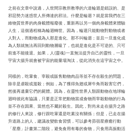
之前在文章中說過，人世間宗教所教導的六道輪迴是錯誤的、是
邪惡勢力迷惑世人所傳達的邪法。什麼是輪迴？就是當我們在三
維物質世界的肉身載體報廢後，重新再以另一個肉身載體來體驗
人生，這個過程稱為輪迴轉世。因為，輪迴只能動物對動物或者
人對人，而動物成為人那是進化、那不叫輪迴；並且一旦進化成
為人類就無法再回到動物層級了，也就是進化是不可逆的、只可
前進不能後退。如果，人(靈魂)一直無法提升自己的靈性，一旦
宇宙大揚升就會被宇宙的能量場淘汰，從此消失在這宇宙之中。
同樣的，吃葷食、宰殺或販售動物肉品等並不存在殺生的問題，
除非是虐殺或濫殺；例如，為了獲得魚翅或犀牛角而殺害它們，
然後再遺棄它們的屍體。因為，在靈性世界人類跟動物在地球輪
迴時彼此有協議，只要是正常把動物當成食物而宰殺動物的行為
並不存在因果、當然也不屬於殺生。因此，對尚未走在揚升之路
的修行人來說，修行跟吃葷還是吃素沒有關係；但是，已走在揚
升道路上的人，建議改變飲食習慣，可以參考昴宿星療癒行動
「星塵」計畫第二階段，避免食用有毒的食物，只食用高振動活