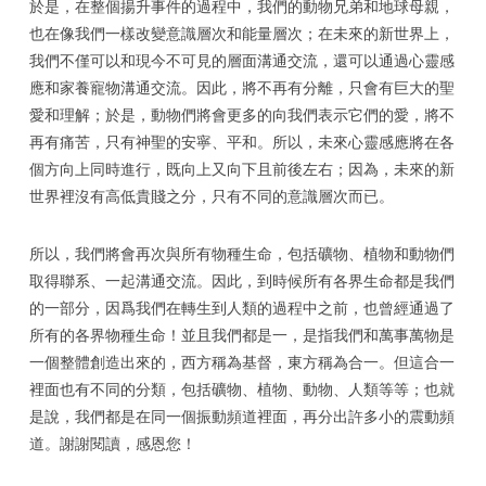
於是，在整個揚升事件的過程中，我們的動物兄弟和地球母親，
也在像我們一樣改變意識層次和能量層次；在未來的新世界上，
我們不僅可以和現今不可見的層面溝通交流，還可以通過心靈感
應和家養寵物溝通交流。因此，將不再有分離，只會有巨大的聖
愛和理解；於是，動物們將會更多的向我們表示它們的愛，將不
再有痛苦，只有神聖的安寧、平和。所以，未來心靈感應將在各
個方向上同時進行，既向上又向下且前後左右；因為，未來的新
世界裡沒有高低貴賤之分，只有不同的意識層次而已。
所以，我們將會再次與所有物種生命，包括礦物、植物和動物們
取得聯系、一起溝通交流。因此，到時候所有各界生命都是我們
的一部分，因爲我們在轉生到人類的過程中之前，也曾經通過了
所有的各界物種生命！並且我們都是一，是指我們和萬事萬物是
一個整體創造出來的，西方稱為基督，東方稱為合一。但這合一
裡面也有不同的分類，包括礦物、植物、動物、人類等等；也就
是說，我們都是在同一個振動頻道裡面，再分出許多小的震動頻
道。謝謝閱讀，感恩您！