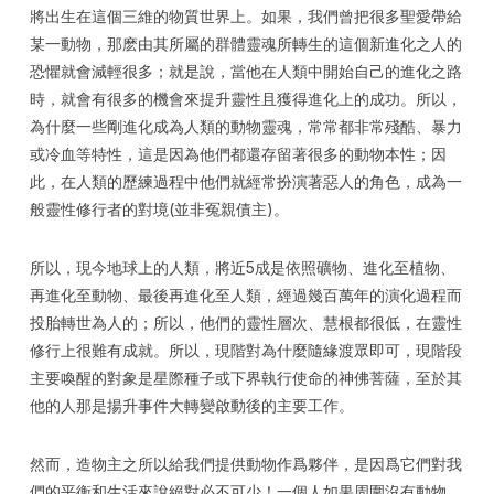
將出生在這個三維的物質世界上。如果，我們曾把很多聖愛帶給
某一動物，那麽由其所屬的群體靈魂所轉生的這個新進化之人的
恐懼就會減輕很多；就是說，當他在人類中開始自己的進化之路
時，就會有很多的機會來提升靈性且獲得進化上的成功。所以，
為什麼一些剛進化成為人類的動物靈魂，常常都非常殘酷、暴力
或冷血等特性，這是因為他們都還存留著很多的動物本性；因
此，在人類的歷練過程中他們就經常扮演著惡人的角色，成為一
般靈性修行者的對境(並非冤親債主)。
所以，現今地球上的人類，將近5成是依照礦物、進化至植物、
再進化至動物、最後再進化至人類，經過幾百萬年的演化過程而
投胎轉世為人的；所以，他們的靈性層次、慧根都很低，在靈性
修行上很難有成就。所以，現階對為什麼隨緣渡眾即可，現階段
主要喚醒的對象是星際種子或下界執行使命的神佛菩薩，至於其
他的人那是揚升事件大轉變啟動後的主要工作。
然而，造物主之所以給我們提供動物作爲夥伴，是因爲它們對我
們的平衡和生活來說絕對必不可少！一個人如果周圍沒有動物