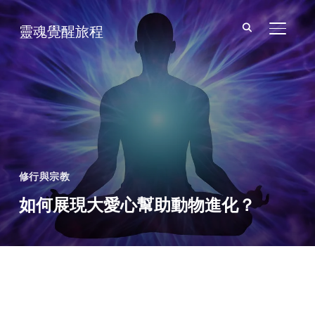
靈魂覺醒旅程
TOGGL
修行與宗教
如何展現大愛心幫助動物進化？