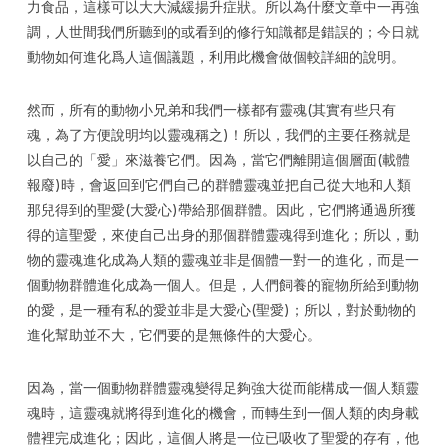
力食品，這樣可以大大減緩揚升症狀。所以為什麼文章中一再強
調，人世間我們所聽到的或看到的修行知識都是錯誤的；今日就
動物如何進化爲人這個議題，利用此機會做個較詳細的說明。
然而，所有的動物小兄弟和我們一樣都有靈魂(其實有些只有
魂，為了方便說明均以靈魂稱之)！所以，我們的主要任務就是
以自己的「愛」來滋養它們。因為，當它們離開這個層面(載體
報廢)時，會返回到它們自己的群體靈魂並把自己從大地和人類
那兒得到的聖愛(大愛心)帶給那個群體。因此，它們將通過所獲
得的這聖愛，來使自己出身的那個群體靈魂得到進化；所以，動
物的靈魂進化成為人類的靈魂並非是個體一對一的進化，而是一
個動物群體進化成為一個人。但是，人們飼養的寵物所給到動物
的愛，是一種有私的愛並非是大愛心(聖愛)；所以，對於動物的
進化幫助並不大，它們要的是無條件的大愛心。
因為，當一個動物群體靈魂變得足夠強大從而能構成一個人類靈
魂時，這靈魂就將得到進化的機會，而轉生到一個人類的肉身載
體裡完成進化；因此，這個人將是一位已吸收了聖愛的存有，他