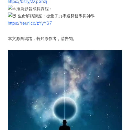
https://bit.ly/2XpGhzj
推薦影音成長課程：
生命解碼講座：從量子力學遇見哲學與神學
https://reurl.cc/zYyYG7
本文源自網路，若知原作者，請告知。