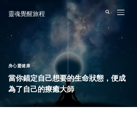
靈魂覺醒旅程
TOGGL
身心靈健康
當你錨定自己想要的生命狀態，便成
為了自己的療癒大師