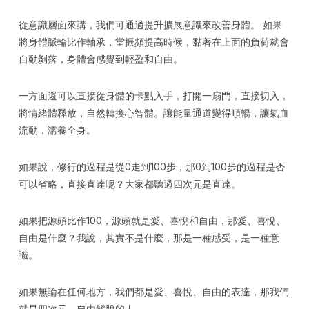
從意識層面來講，我們可通過提升擴展意識來改善身體。 如果
將身體脈輪比作軸承，當振頻提高時候，黏著在上面的負荷就會
自動剝落，身體會感覺到輕盈和自由。
一方面還可以直接從身體的卡點入手，打開一扇門，直接切入，
將情緒體釋放，自然轉換心智體。讓能量通道變得順暢，讓氣血
流動，濡養全身。
如果說，修行的過程是從0走到100步，那0到100步的過程是否
可以省略，直接直達呢？大家都聽過四次元是直達。
如果把源頭比作100，源頭就是愛、喜悅和自由，那愛、喜悅、
自由是什麼？我說，其實不是什麼，那是一種感受，是一種意
識。
如果無論在任何地方，我們都是愛、喜悅、自由的表達，那我們
就是四次元，自由解脫的人。