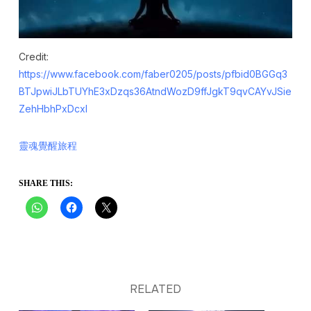
Credit:
https://www.facebook.com/faber0205/posts/pfbid0BGGq3
BTJpwiJLbTUYhE3xDzqs36AtndWozD9ffJgkT9qvCAYvJSie
ZehHbhPxDcxl
靈魂覺醒旅程
SHARE THIS:
RELATED