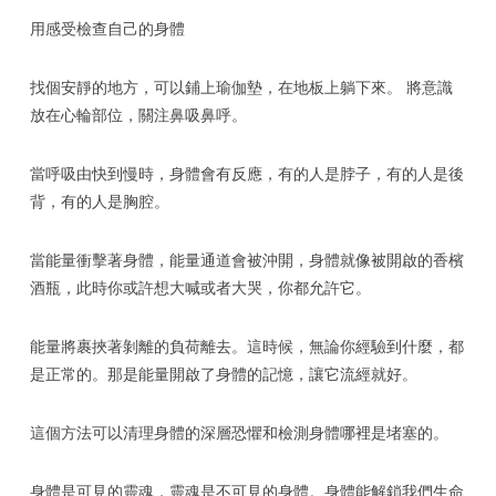
用感受檢查自己的身體
找個安靜的地方，可以鋪上瑜伽墊，在地板上躺下來。 將意識
放在心輪部位，關注鼻吸鼻呼。
當呼吸由快到慢時，身體會有反應，有的人是脖子，有的人是後
背，有的人是胸腔。
當能量衝擊著身體，能量通道會被沖開，身體就像被開啟的香檳
酒瓶，此時你或許想大喊或者大哭，你都允許它。
能量將裹挾著剝離的負荷離去。這時候，無論你經驗到什麼，都
是正常的。那是能量開啟了身體的記憶，讓它流經就好。
這個方法可以清理身體的深層恐懼和檢測身體哪裡是堵塞的。
身體是可見的靈魂，靈魂是不可見的身體。身體能解鎖我們生命