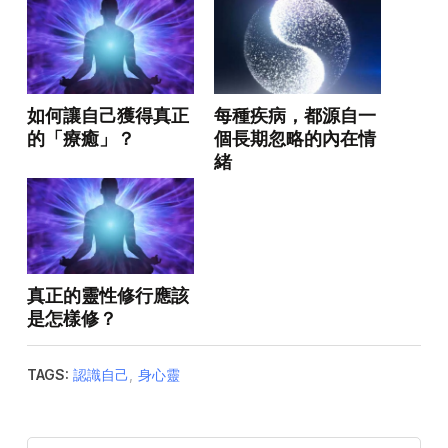
如何讓自己獲得真正
每種疾病，都源自一
的「療癒」？
個長期忽略的內在情
緒
真正的靈性修行應該
是怎樣修？
TAGS:
認識自己
,
身心靈