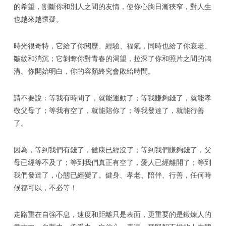
的希望，割斷你和別人之間的友情，使你心胸日漸狹窄，對人生
也越來越懷疑。
時光很奇特，它給了你閱歷、經驗、福氣，同時也給了你衰老、
皺紋和消沉；它剝奪你對青春的渴望，拉深了你和照片之間的鴻
溝。你開始明白，你的容顏終究會敗給時間。
請不要說：等我有時間了，就能運動了；等我賺夠錢了，就能孝
敬父母了；等我有空了，就能陪你了；等我發達了，就能行善
了。
因為，等到我們有錢了，健康已經沒了；等到我們賺夠錢了，父
母已經等不及了；等到我們真正有空了，愛人已經離開了；等到
我們發達了，心態已經變了。健身、孝老、陪伴、行善，任何時
候都可以，不必等！
走路重在自強不息，速度和距離只是表面，更重要的是鍛煉人的