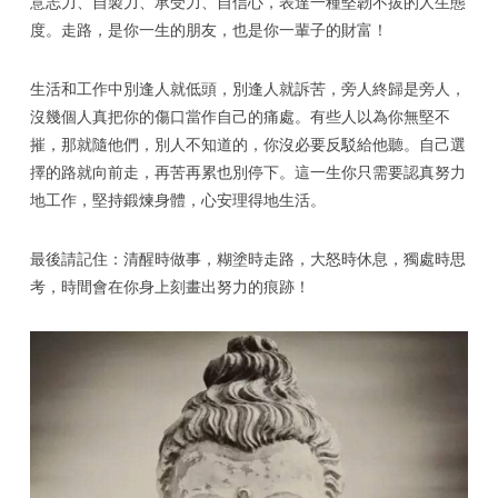
意志力、自製力、承受力、自信心，表達一種堅韌不拔的人生態
度。走路，是你一生的朋友，也是你一輩子的財富！
生活和工作中別逢人就低頭，別逢人就訴苦，旁人終歸是旁人，
沒幾個人真把你的傷口當作自己的痛處。有些人以為你無堅不
摧，那就隨他們，別人不知道的，你沒必要反駁給他聽。自己選
擇的路就向前走，再苦再累也別停下。這一生你只需要認真努力
地工作，堅持鍛煉身體，心安理得地生活。
最後請記住：清醒時做事，糊塗時走路，大怒時休息，獨處時思
考，時間會在你身上刻畫出努力的痕跡！