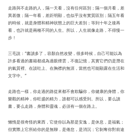
走路與不走路的人，隔一天看，沒有任何區別；隔一個月看，差
異甚微；隔一年看，差距明顯，也似乎沒有實質區別；隔五年看
的時候，就是身體和精神狀態上的巨大差別；等到十年之後再
看，也許就是兩種不同的人生。所以，人生就像走路，不得慢一
步！
三毛說：“書讀多了，容顏自然改變，很多時候，自己可能以為
許多看過的書籍都成為過眼煙雲，不復記憶，其實它們仍是潛在
的氣質裡、在談吐上、在胸襟的無涯，當然也可能顯露在生活和
文字中。”
走路也一樣，你走過的路從來都不會欺騙你，你健康的身體，你
樂觀的精神，你旺盛的精力，誰都可以感受到。所以，要么讀
書，要么走路，身體和靈魂，必須有一個在路上。
懶惰是很奇怪的東西，它使你以為那是安逸，是休息，是福氣；
但實際上它所給你的是無聊，是倦怠，是消沉；它剝奪你對前途